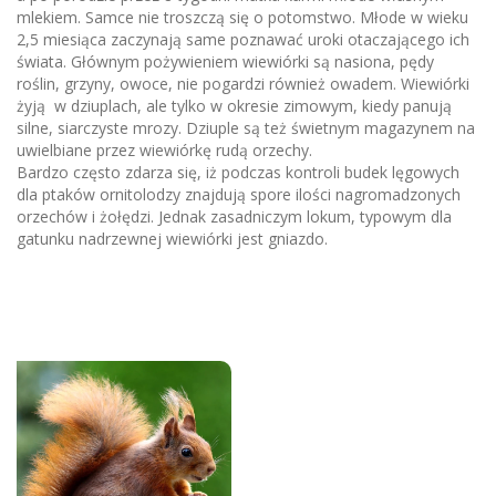
mlekiem. Samce nie troszczą się o potomstwo. Młode w wieku
2,5 miesiąca zaczynają same poznawać uroki otaczającego ich
świata. Głównym pożywieniem wiewiórki są nasiona, pędy
roślin, grzyny, owoce, nie pogardzi również owadem. Wiewiórki
żyją w dziuplach, ale tylko w okresie zimowym, kiedy panują
silne, siarczyste mrozy. Dziuple są też świetnym magazynem na
uwielbiane przez wiewiórkę rudą orzechy.
Bardzo często zdarza się, iż podczas kontroli budek lęgowych
dla ptaków ornitolodzy
znajdują spore ilości nagromadzonych
orzechów i żołędzi. Jednak zasadniczym lokum, typowym dla
gatunku nadrzewnej wiewiórki jest gniazdo.