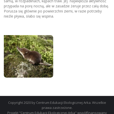
samą, w rozpadlinach, kępach traw. Jej największa aktywność
przypada na porę nocną, ale w zasadzie żeruje przez całą dobę.
Porusza się głównie po powierzchni ziemi, w razie potrzeby
nieźle pływa, słabo się wspina.
Copyright 2020 by Centrum Edukacji Ekologicznej Arka. Wszelkie
prawa zastrzeżone.
Projekt "Centrum Edukacji Ekologicznej Arka" współfinansowany