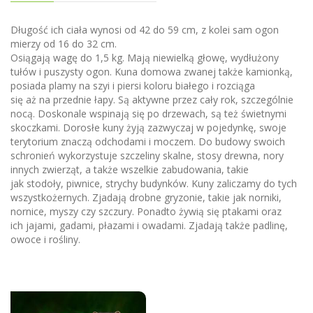
Długość ich ciała wynosi od 42 do 59 cm, z kolei sam ogon
mierzy od 16 do 32 cm.
Osiągają wagę do 1,5 kg. Mają niewielką głowę, wydłużony
tułów i puszysty ogon. Kuna domowa zwanej także kamionką,
posiada plamy na szyi i piersi koloru białego i rozciąga
się aż na przednie łapy. Są aktywne przez cały rok, szczególnie
nocą. Doskonale wspinają się po drzewach, są też świetnymi
skoczkami. Dorosłe kuny żyją zazwyczaj w pojedynkę, swoje
terytorium znaczą odchodami i moczem. Do budowy swoich
schronień wykorzystuje szczeliny skalne, stosy drewna, nory
innych zwierząt, a także wszelkie zabudowania, takie
jak stodoły, piwnice, strychy budynków. Kuny zaliczamy do tych
wszystkożernych. Zjadają drobne gryzonie, takie jak norniki,
nornice, myszy czy szczury. Ponadto żywią się ptakami oraz
ich jajami, gadami, płazami i owadami. Zjadają także padlinę,
owoce i rośliny.