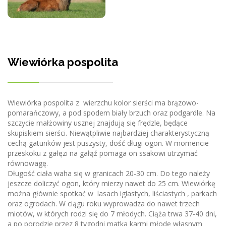
Wiewiórka pospolita
Wiewiórka pospolita z wierzchu kolor sierści ma brązowo-
pomarańczowy, a pod spodem biały brzuch oraz podgardle. Na
szczycie małżowiny usznej znajdują się frędzle, będące
skupiskiem sierści. Niewątpliwie najbardziej charakterystyczną
cechą gatunków jest puszysty, dość długi ogon. W momencie
przeskoku z gałęzi na gałąź pomaga on ssakowi utrzymać
równowagę.
Długość ciała waha się w granicach 20-30 cm. Do tego należy
jeszcze doliczyć ogon, który mierzy nawet do 25 cm. Wiewiórkę
można głównie spotkać w lasach iglastych, liściastych , parkach
oraz ogrodach. W ciągu roku wyprowadza do nawet trzech
miotów, w których rodzi się do 7 młodych. Ciąża trwa 37-40 dni,
a po porodzie przez 8 tygodni matka karmi młode własnym