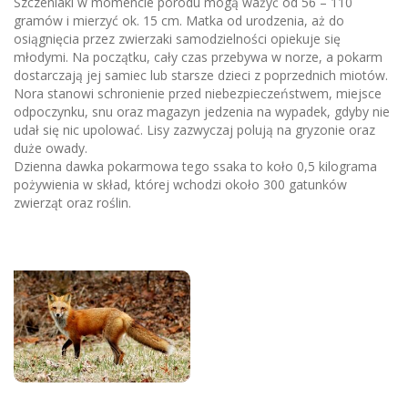
Szczeniaki w momencie porodu mogą ważyć od 56 – 110
gramów i mierzyć ok. 15 cm. Matka od urodzenia, aż do
osiągnięcia przez zwierzaki samodzielności opiekuje się
młodymi. Na początku, cały czas przebywa w norze, a pokarm
dostarczają jej samiec lub starsze dzieci z poprzednich miotów.
Nora stanowi schronienie przed niebezpieczeństwem, miejsce
odpoczynku, snu oraz magazyn jedzenia na wypadek, gdyby nie
udał się nic upolować. Lisy zazwyczaj polują na gryzonie oraz
duże owady.
Dzienna dawka pokarmowa tego ssaka to koło 0,5 kilograma
pożywienia w skład, której wchodzi około 300 gatunków
zwierząt oraz roślin
.