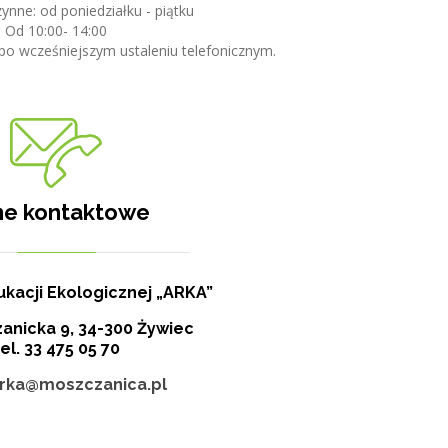
nne: od poniedziałku - piątku
Od 10:00- 14:00
po wcześniejszym ustaleniu telefonicznym.
e kontaktowe
kacji Ekologicznej „ARKA”
zanicka 9, 34-300 Żywiec
el. 33 475 05 70
rka@moszczanica.pl