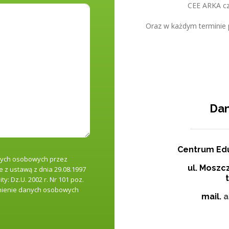
CEE ARKA czy
Oraz w każdym terminie 
Dan
Centrum Edu
nych osobowych przez
ul. Moszc
 z ustawą z dnia 29.08.1997
t
y: Dz.U. 2002 r. Nr 101 poz.
pnienie danych osobowych
mail.
a