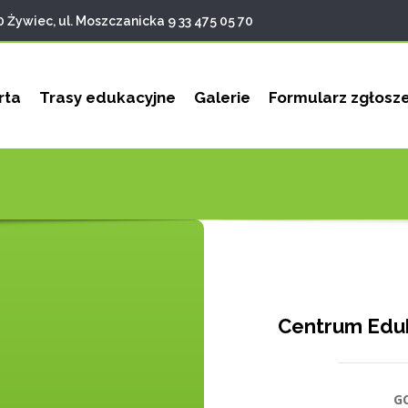
0 Żywiec, ul. Moszczanicka 9
33 475 05 70
rta
Trasy edukacyjne
Galerie
Formularz zgłosz
Centrum Eduk
G