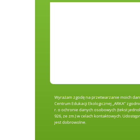
Wyrażam zgodę na przetwarzanie moich da
Centrum Edukacji Ekologicznej „ARKA” zgodnie
r. o ochronie danych osobowych (tekst jednolit
926, ze zm.) w celach kontaktowych. Udostę
jest dobrowolne.