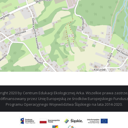
right 2020 by Centrum Edukacji Ekologicznej Arka. Wszelkie prawa zastrze
współfinansowany przez Unię Europejską ze środków Europejskiego Fundu
Programu Operacyjnego Województwa Śląskiego na lata 2014-2020.