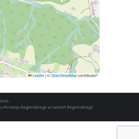
Leaflet
|
©
OpenStreetMap
contributors
żone.
szu Rozwoju Regionalnego w ramach Regionalnego