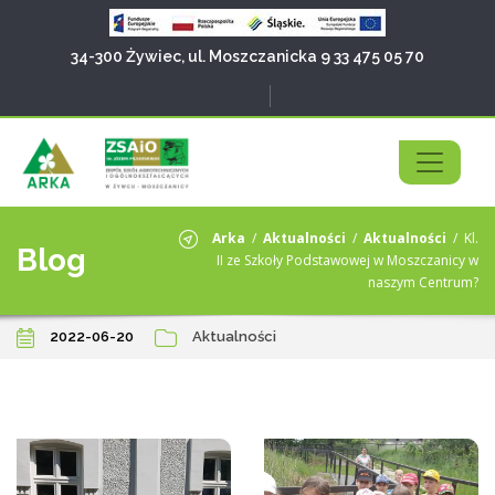
34-300 Żywiec, ul. Moszczanicka 9
33 475 05 70
Arka
/
Aktualności
/
Aktualności
/
Kl.
Blog
II ze Szkoły Podstawowej w Moszczanicy w
naszym Centrum?
2022-06-20
Aktualności