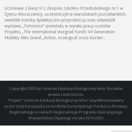
Uczniowie z klasy VI z Zespołu Szkolno-Przedszkolnego nr.1 w
Żywcu-Moszczanicy, uczestniczyli w warsztatach pszczelarskich,
zwiedzili ścieżkę dydaktyczno-przyrodniczą oraz odwiedzili
wystawę „Fotovoice” powstałą w wyniku pracy uczniów
Projektu „The international Visegrad Fund’s V4 Generation
Mobility Mini Grand „Active, ecological cross-border...
Copyright 2020 by Centrum Edukacji Ekologicznej Arka. Wszelkie
prawa zastrzeżone.
Projekt "Centrum Edukacji Ekologicznej Arka" współfinansowany
przez Unię Europejską ze środków Europejskiego Funduszu Rozwoju
Regionalnego w ramach Regionalnego Programu Operacyjnego
Województwa Śląskiego na lata 2014-2020.