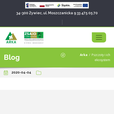
34-300 Żywiec, ul. Moszczanicka 9
33 475 05 70
Arka
/
Pszczoły i ich
Blog
ekosystem
2020-04-04