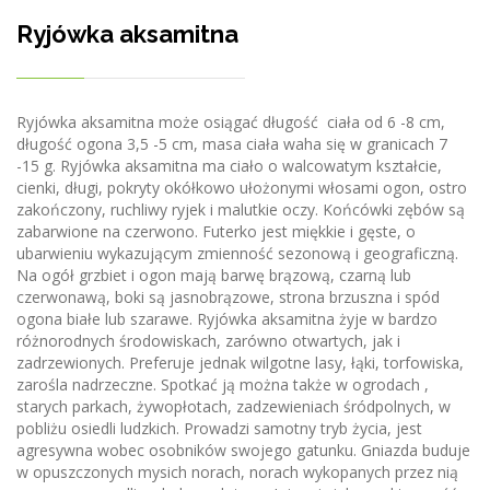
Ryjówka aksamitna
Ryjówka aksamitna może osiągać długość ciała od 6 -8 cm,
długość ogona 3,5 -5 cm, masa ciała waha się w granicach 7
-15 g. Ryjówka aksamitna ma ciało o walcowatym kształcie,
cienki, długi, pokryty okółkowo ułożonymi włosami ogon, ostro
zakończony, ruchliwy ryjek i malutkie oczy. Końcówki zębów są
zabarwione na czerwono. Futerko jest miękkie i gęste, o
ubarwieniu wykazującym zmienność sezonową i geograficzną.
Na ogół grzbiet i ogon mają barwę brązową, czarną lub
czerwonawą, boki są jasnobrązowe, strona brzuszna i spód
ogona białe lub szarawe. Ryjówka aksamitna żyje w bardzo
różnorodnych środowiskach, zarówno otwartych, jak i
zadrzewionych. Preferuje jednak wilgotne lasy, łąki, torfowiska,
zarośla nadrzeczne. Spotkać ją można także w ogrodach ,
starych parkach, żywopłotach, zadzewieniach śródpolnych, w
pobliżu osiedli ludzkich. Prowadzi samotny tryb życia, jest
agresywna wobec osobników swojego gatunku. Gniazda buduje
w opuszczonych mysich norach, norach wykopanych przez nią