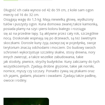
Długość ich ciała wynosi od 42 do 59 cm, z kolei sam ogon
mierzy od 16 do 32 cm.
Osiągają wagę do 1,5 kg. Mają niewielką głowę, wydłużony
tułów i puszysty ogon. Kuna domowa zwanej także kamionką,
posiada plamy na szyi i piersi koloru białego i rozciąga
się aż na przednie łapy. Są aktywne przez cały rok, szczególnie
nocą. Doskonale wspinają się po drzewach, są też świetnymi
skoczkami. Dorosłe kuny żyją zazwyczaj w pojedynkę, swoje
terytorium znaczą odchodami i moczem. Do budowy swoich
schronień wykorzystuje szczeliny skalne, stosy drewna, nory
innych zwierząt, a także wszelkie zabudowania, takie
jak stodoły, piwnice, strychy budynków. Kuny zaliczamy do tych
wszystkożernych. Zjadają drobne gryzonie, takie jak norniki,
nornice, myszy czy szczury. Ponadto żywią się ptakami oraz
ich jajami, gadami, płazami i owadami. Zjadają także padlinę,
owoce i rośliny.