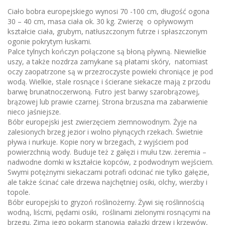
Ciało bobra europejskiego wynosi 70 -100 cm, długość ogona
30 – 40 cm, masa ciała ok. 30 kg. Zwierzę o opływowym
kształcie ciała, grubym, natłuszczonym futrze i spłaszczonym
ogonie pokrytym łuskami.
Palce tylnych kończyn połączone są błoną pływną. Niewielkie
uszy, a także nozdrza zamykane są płatami skóry, natomiast
oczy zaopatrzone są w przezroczyste powieki chroniące je pod
wodą. Wielkie, stale rosnące i ścierane siekacze mają z przodu
barwę brunatnoczerwoną. Futro jest barwy szarobrązowej,
brązowej lub prawie czarnej. Strona brzuszna ma zabarwienie
nieco jaśniejsze.
Bóbr europejski jest zwierzęciem ziemnowodnym. Żyje na
zalesionych brzeg jezior i wolno płynących rzekach. Świetnie
pływa i nurkuje. Kopie nory w brzegach, z wyjściem pod
powierzchnią wody. Buduje też z gałęzi i mułu tzw. żeremia –
nadwodne domki w kształcie kopców, z podwodnym wejściem.
Swymi potężnymi siekaczami potrafi odcinać nie tylko gałęzie,
ale także ścinać całe drzewa najchętniej osiki, olchy, wierzby i
topole.
Bóbr europejski to gryzoń roślinożerny. Żywi się roślinnością
wodną, liścmi, pędami osiki, roślinami zielonymi rosnącymi na
brzegu. Zimą jego pokarm stanowią gałązki drzew i krzewów,