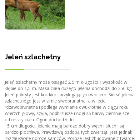
Jeleń szlachetny
Jeleń szlachetny może osiągać 2,5 m długości i wysokość w
kłębie do 1,5 m. Masa ciała dużego jelenia dochodzi do 350 kg.
Jeleń pokryty jest krótkim i przylegającym włosem. Sierść jelenia
szlachetnego jest w zimie siwobrunatna, a w lecie
rdzawobrunatna i podlega wymianie dwukrotnie w ciągu roku.
Wierzch głowy, szyja, podbrzusze i nogi są barwy ciemniejszej
od reszty ciała. Ogon dochodzi do
15 cm długości. Jelenie mają bardzo dobry węch i słuch i są
bardzo płochliwe. Prawdziwą ozdobą tych zwierząt jest jednak
rozgałęzione poroże samców. Poroże jest zbudowane z twardej