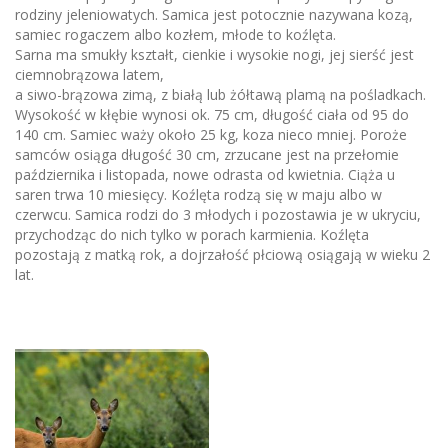
rodziny jeleniowatych. Samica jest potocznie nazywana kozą,
samiec rogaczem albo kozłem, młode to koźlęta.
Sarna ma smukły kształt, cienkie i wysokie nogi, jej sierść jest
ciemnobrązowa latem,
a siwo-brązowa zimą, z białą lub żółtawą plamą na pośladkach.
Wysokość w kłębie wynosi ok. 75 cm, długość ciała od 95 do
140 cm. Samiec waży około 25 kg, koza nieco mniej. Poroże
samców osiąga długość 30 cm, zrzucane jest na przełomie
października i listopada, nowe odrasta od kwietnia. Ciąża u
saren trwa 10 miesięcy. Koźlęta rodzą się w maju albo w
czerwcu. Samica rodzi do 3 młodych i pozostawia je w ukryciu,
przychodząc do nich tylko w porach karmienia. Koźlęta
pozostają z matką rok, a dojrzałość płciową osiągają w wieku 2
lat.