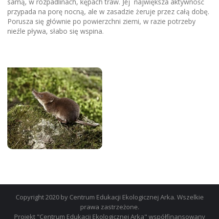
samą, w rozpadlinach, kępach traw. Jej największa aktywność
przypada na porę nocną, ale w zasadzie żeruje przez całą dobę.
Porusza się głównie po powierzchni ziemi, w razie potrzeby
nieźle pływa, słabo się wspina.
Copyright 2020 by Centrum Edukacji Ekologicznej Arka. Wszelkie
prawa zastrzeżone.
Projekt "Centrum Edukacji Ekologicznej Arka" współfinansowany