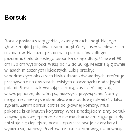
Borsuk
Borsuk posiada szary grzbiet, czarny brzuch i nogi. Na jego
głowie znajdują się dwa czarne pręgi. Oczy i uszy są niewielkich
rozmiarów. Na każdej z łap mają pięć palców z długimi
pazurami. Ciało dorosłego osobnika osiąga długość nawet 90
cm i 30 cm wysokości. Ważą od 12 do 20 kg. Mieszkają głównie
w lasach mieszanych i liściastych. Lubią przebyć
w podmokłych obszarach blisko zbiorników wodnych. Preferuje
przebywanie na obszarach lesistych otoczonych urodzajnymi
polami. Borsuki uaktywniają się nocą, zaś dzień spędzają
w swojej norze, do której są niezwykle przywiązane. Normy
mogą mieć niezwykle skomplikowaną budowę i składać z kilku
sypialni. Zanim borsuk dotrze do głównej komory, musi
pokonać kilka krętych korytarzy. Wraz z nadejściem zimy borsuk
zasypiają w swojej norze. Sen nie ma charakteru ciągłego. Gdy
dni stają się cieplejsze, borsuk opuszcza swoje cztery kąty i
wybiera się na łowy. Przetrwanie okresu zimowego zapewniają