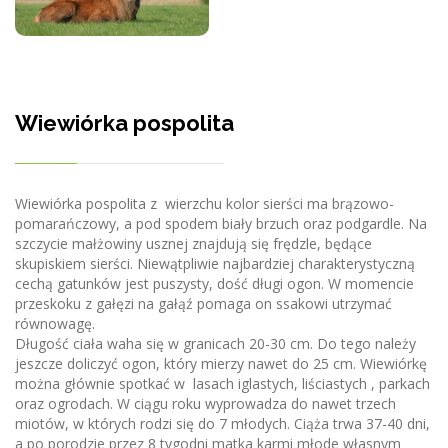
Wiewiórka pospolita
Wiewiórka pospolita z wierzchu kolor sierści ma brązowo-
pomarańczowy, a pod spodem biały brzuch oraz podgardle. Na
szczycie małżowiny usznej znajdują się frędzle, będące
skupiskiem sierści. Niewątpliwie najbardziej charakterystyczną
cechą gatunków jest puszysty, dość długi ogon. W momencie
przeskoku z gałęzi na gałąź pomaga on ssakowi utrzymać
równowagę.
Długość ciała waha się w granicach 20-30 cm. Do tego należy
jeszcze doliczyć ogon, który mierzy nawet do 25 cm. Wiewiórkę
można głównie spotkać w lasach iglastych, liściastych , parkach
oraz ogrodach. W ciągu roku wyprowadza do nawet trzech
miotów, w których rodzi się do 7 młodych. Ciąża trwa 37-40 dni,
a po porodzie przez 8 tygodni matka karmi młode własnym