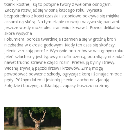
tkanki kostnej, są to potężne twory z wieloma odnogami.
Zaczyna rozwijać się wiosną każdego roku. Wyrasta
bezpośrednio z kości czaszki i stopniowo pokrywa się miękką
aksamitną skórą. Na tym etapie rozwoju nazywa się pantami.
Jeszcze wtedy może ulec zranieniu i krwawić. Powoli delikatna
skóra wysycha
i obumiera, poroże twardnieje i zamienia się w groźną broń
niezbędną w okresie godowym. Kiedy ten czas się skończy,
jelenie zrzucają poroże. Wyrośnie ono znów w następnym roku.
Jeleń szlachetny jest typowym roślinożercą, potrafiącymi zjadać
nawet trudno strawne części roślin. Preferują byliny i trawy.
Wiosną zrywają pączki drzew i krzewów. Zimą mogą
powodować poważne szkody, ogryzając korę i ścinając młode
pędy. Późnym latem i jesienią jelenie szlachetne zjadają
żołędzie i buczynę, odkładając zapasy tłuszczu na zimę.