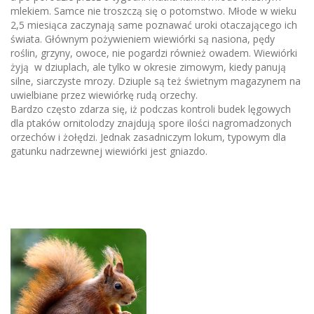
mlekiem. Samce nie troszczą się o potomstwo. Młode w wieku
2,5 miesiąca zaczynają same poznawać uroki otaczającego ich
świata. Głównym pożywieniem wiewiórki są nasiona, pędy
roślin, grzyny, owoce, nie pogardzi również owadem. Wiewiórki
żyją w dziuplach, ale tylko w okresie zimowym, kiedy panują
silne, siarczyste mrozy. Dziuple są też świetnym magazynem na
uwielbiane przez wiewiórkę rudą orzechy.
Bardzo często zdarza się, iż podczas kontroli budek lęgowych
dla ptaków ornitolodzy
znajdują spore ilości nagromadzonych
orzechów i żołędzi. Jednak zasadniczym lokum, typowym dla
gatunku nadrzewnej wiewiórki jest gniazdo.