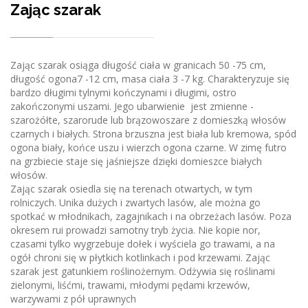
Zając szarak
Zając szarak osiąga długość ciała w granicach 50 -75 cm,
długość ogona7 -12 cm, masa ciała 3 -7 kg. Charakteryzuje się
bardzo długimi tylnymi kończynami i długimi, ostro
zakończonymi uszami. Jego ubarwienie jest zmienne -
szarożółte, szarorude lub brązowoszare z domieszką włosów
czarnych i białych. Strona brzuszna jest biała lub kremowa, spód
ogona biały, końce uszu i wierzch ogona czarne. W zimę futro
na grzbiecie staje się jaśniejsze dzięki domieszce białych
włosów.
Zając szarak osiedla się na terenach otwartych, w tym
rolniczych. Unika dużych i zwartych lasów, ale można go
spotkać w młodnikach, zagajnikach i na obrzeżach lasów. Poza
okresem rui prowadzi samotny tryb życia. Nie kopie nor,
czasami tylko wygrzebuje dołek i wyściela go trawami, a na
ogół chroni się w płytkich kotlinkach i pod krzewami. Zając
szarak jest gatunkiem roślinożernym. Odżywia się roślinami
zielonymi, liśćmi, trawami, młodymi pędami krzewów,
warzywami z pół uprawnych