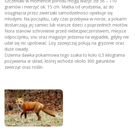
Szczeniaki w momencie porodu mogą ważyć od 56 – 110
gramów i mierzyć ok. 15 cm. Matka od urodzenia, aż do
osiągnięcia przez zwierzaki samodzielności opiekuje się
młodymi. Na początku, cały czas przebywa w norze, a pokarm
dostarczają jej samiec lub starsze dzieci z poprzednich miotów.
Nora stanowi schronienie przed niebezpieczeństwem, miejsce
odpoczynku, snu oraz magazyn jedzenia na wypadek, gdyby nie
udał się nic upolować. Lisy zazwyczaj polują na gryzonie oraz
duże owady.
Dzienna dawka pokarmowa tego ssaka to koło 0,5 kilograma
pożywienia w skład, której wchodzi około 300 gatunków
zwierząt oraz roślin
.