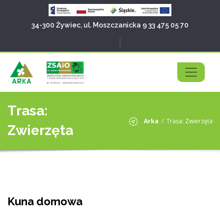
34-300 Żywiec, ul. Moszczanicka 9
33 475 05 70
Trasa:
Arka
/
Trasa: Zwierzęta
Zwierzęta
Kuna domowa