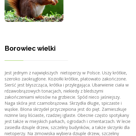
Borowiec wielki
Jest jednym z największych nietoperzy w Polsce. Uszy krótkie,
szeroko zaokrąglone. Koziołki krótkie, płatowato zakończone.
Sierść jest błyszcząca, krótka i przylegająca. Ubarwienie ciała w
rdzawobrązowych tonacjach, niekiedy z bledszymi
zakończeniami włosów na grzbiecie. Spód nieco jaśniejszy.
Naga skóra jest czarnobrązowa. Skrzydła długie, spiczaste i
wąskie. Błona skrzydeł przyczepiona jest do pięt. Zamieszkuje
nizinne lasy liściaste, rzadziej iglaste. Obecnie często spotykany
jest także w miejskich parkach, ogrodach i cmentarzach. W lecie
zasiedla dziuple drzew, szczeliny budynków, a także skrzynki dla
nietoperzy. Na zimowiska wybiera dziuple drzew, szczeliny