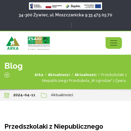
34-300 Żywiec, ul. Moszczanicka 9
33 475 05 70
Blog
Arka
/
Aktualności
/
Aktualności
/
Przedszkolaki z
Niepublicznego Przedszkola „W ogrodzie” z Żywca.
2024-04-11
Aktualności
Przedszkolaki z Niepublicznego