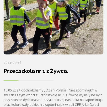
2024-05-16
Przedszkola nr 1 z Żywca.
15.05.2024 obchodziliśmy „Dzień Polskiej Niezapominajki” w
związku z tym dzieci z Przedszkola nr. 1 z Żywca wysiały na łące
przy ścieżce dydaktyczno-przyrodniczej nasionka niezapominajki
oraz kolorowały bukiet niezapominajek w sali CEE Arka Dzieci