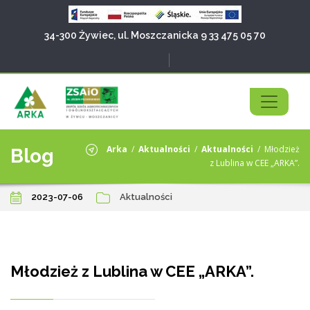
34-300 Żywiec, ul. Moszczanicka 9
33 475 05 70
Arka
/
Aktualności
/
Aktualności
/
Młodzież
Blog
z Lublina w CEE „ARKA”.
2023-07-06
Aktualności
Młodzież z Lublina w CEE „ARKA”.