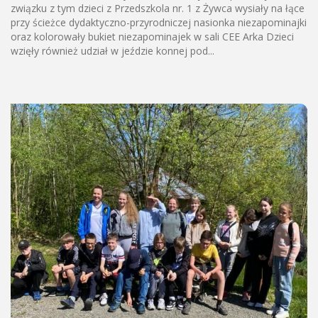
związku z tym dzieci z Przedszkola nr. 1 z Żywca wysiały na łące
przy ścieżce dydaktyczno-przyrodniczej nasionka niezapominajki
oraz kolorowały bukiet niezapominajek w sali CEE Arka Dzieci
wzięły również udział w jeździe konnej pod...