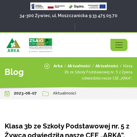
34-300 Żywiec, ul. Moszczanicka 9
33 475 05 70
Arka
/
Aktualności
/
Aktualności
/
Klasa
Blog
3b ze Szkoły Podstawowej nr. 5 z Żywca
odwiedziła nasze CEE „ARKA”.
2023-06-07
Aktualności
Klasa 3b ze Szkoły Podstawowej nr. 5 z
Żywca odwiedziła nasze CEE „ARKA”.