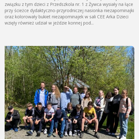
związku z tym dzieci z Przedszkola nr. 1 z Żywca wysiały na łące
przy ścieżce dydaktyczno-przyrodniczej nasionka niezapominajki
oraz kolorowały bukiet niezapominajek w sali CEE Arka Dzieci
wzięły również udział w jeździe konnej pod...